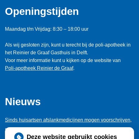
Openingstijden
Maandag t/m Vrijdag: 8:30 – 18:00 uur
Als wij gesloten zijn, kunt u terecht bij de poli-apotheek in
het Reinier de Graaf Gasthuis in Delft.
Voor meer informatie kunt u kijken op de website van
Poli-apotheek Reinier de Graaf
.
Nieuws
Sinds huisartsen afslankmedicijnen mogen voorschrijven,
neemt gebruik toe
Deze website gebruikt cookies
Schurft sinds corona geen vergeten ziekte meer: aantal