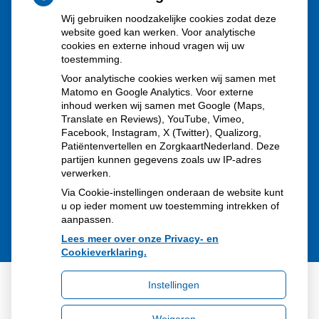
Wij gebruiken noodzakelijke cookies zodat deze
uitbraken fors gestegen
website goed kan werken. Voor analytische
Stoppen met afslankmedicijnen betekent zonder
cookies en externe inhoud vragen wij uw
toestemming.
leefstijlaanpassingen weer gewichtstoename
Voor analytische cookies werken wij samen met
Kookadvies drinkwater in provincie Utrecht vanwege
Matomo en Google Analytics. Voor externe
inhoud werken wij samen met Google (Maps,
besmetting
Translate en Reviews), YouTube, Vimeo,
Terugroepactie babyvoeding Nestlé: bacterie kan baby’s
Facebook, Instagram, X (Twitter), Qualizorg,
Patiëntenvertellen en ZorgkaartNederland. Deze
ziek maken
partijen kunnen gegevens zoals uw IP-adres
verwerken.
Via Cookie-instellingen onderaan de website kunt
u op ieder moment uw toestemming intrekken of
aanpassen.
Lees meer over onze Privacy- en
Cookieverklaring.
Instellingen
Uw Zorg Online
|
Beheer