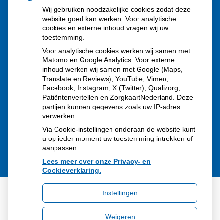
Wij gebruiken noodzakelijke cookies zodat deze
uitbraken fors gestegen
website goed kan werken. Voor analytische
Stoppen met afslankmedicijnen betekent zonder
cookies en externe inhoud vragen wij uw
toestemming.
leefstijlaanpassingen weer gewichtstoename
Voor analytische cookies werken wij samen met
Kookadvies drinkwater in provincie Utrecht vanwege
Matomo en Google Analytics. Voor externe
besmetting
inhoud werken wij samen met Google (Maps,
Translate en Reviews), YouTube, Vimeo,
Terugroepactie babyvoeding Nestlé: bacterie kan baby’s
Facebook, Instagram, X (Twitter), Qualizorg,
Patiëntenvertellen en ZorgkaartNederland. Deze
ziek maken
partijen kunnen gegevens zoals uw IP-adres
verwerken.
Via Cookie-instellingen onderaan de website kunt
u op ieder moment uw toestemming intrekken of
aanpassen.
Lees meer over onze Privacy- en
Cookieverklaring.
Instellingen
Uw Zorg Online
|
Beheer
Weigeren