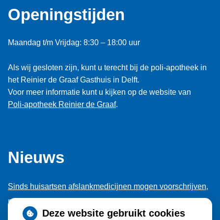
Openingstijden
Maandag t/m Vrijdag: 8:30 – 18:00 uur
Als wij gesloten zijn, kunt u terecht bij de poli-apotheek in
het Reinier de Graaf Gasthuis in Delft.
Voor meer informatie kunt u kijken op de website van
Poli-apotheek Reinier de Graaf
.
Nieuws
Sinds huisartsen afslankmedicijnen mogen voorschrijven,
neemt gebruik toe
Deze website gebruikt cookies
Schurft sinds corona geen vergeten ziekte meer: aantal