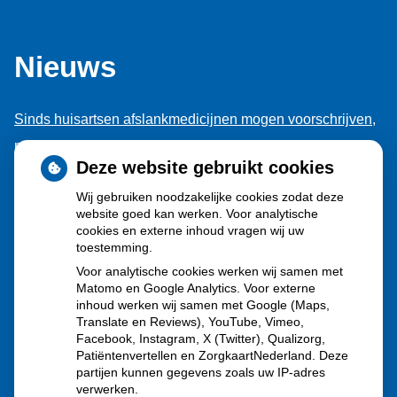
Nieuws
Sinds huisartsen afslankmedicijnen mogen voorschrijven,
neemt gebruik toe
Deze website gebruikt cookies
Schurft sinds corona geen vergeten ziekte meer: aantal
Wij gebruiken noodzakelijke cookies zodat deze
uitbraken fors gestegen
website goed kan werken. Voor analytische
Stoppen met afslankmedicijnen betekent zonder
cookies en externe inhoud vragen wij uw
toestemming.
leefstijlaanpassingen weer gewichtstoename
Voor analytische cookies werken wij samen met
Kookadvies drinkwater in provincie Utrecht vanwege
Matomo en Google Analytics. Voor externe
besmetting
inhoud werken wij samen met Google (Maps,
Translate en Reviews), YouTube, Vimeo,
Terugroepactie babyvoeding Nestlé: bacterie kan baby’s
Facebook, Instagram, X (Twitter), Qualizorg,
Patiëntenvertellen en ZorgkaartNederland. Deze
ziek maken
partijen kunnen gegevens zoals uw IP-adres
verwerken.