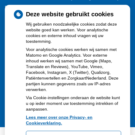
neemt gebruik toe
Deze website gebruikt cookies
Schurft sinds corona geen vergeten ziekte meer: aantal
Wij gebruiken noodzakelijke cookies zodat deze
uitbraken fors gestegen
website goed kan werken. Voor analytische
Stoppen met afslankmedicijnen betekent zonder
cookies en externe inhoud vragen wij uw
toestemming.
leefstijlaanpassingen weer gewichtstoename
Voor analytische cookies werken wij samen met
Kookadvies drinkwater in provincie Utrecht vanwege
Matomo en Google Analytics. Voor externe
besmetting
inhoud werken wij samen met Google (Maps,
Translate en Reviews), YouTube, Vimeo,
Terugroepactie babyvoeding Nestlé: bacterie kan baby’s
Facebook, Instagram, X (Twitter), Qualizorg,
Patiëntenvertellen en ZorgkaartNederland. Deze
ziek maken
partijen kunnen gegevens zoals uw IP-adres
verwerken.
Via Cookie-instellingen onderaan de website kunt
u op ieder moment uw toestemming intrekken of
aanpassen.
Lees meer over onze Privacy- en
Cookieverklaring.